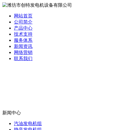
网站首页
公司简介
产品中心
技术支持
服务体系
新闻资讯
网络营销
联系我们
新闻中心
汽油发电机组
静音发电机组