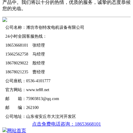
产品中。我们将以十分的热情，优质的服务，诚挚的态度恭候
您的光临。
公司名称：潍坊市创特发电机设备有限公司
24小时全国客服热线：
18653668101 张经理
15662562758 马经理
18678029022 殷经理
18678021235 曹经理
公司座机：0536-4101777
官方网站：www.te88.net
邮 箱：75903813@qq.com
邮 编：262100
公司地址：山东省安丘市大汶河开发区
点击免费电话咨询：18653668101
网站首页