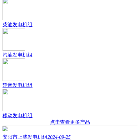
柴油发电机组
汽油发电机组
静音发电机组
移动发电机组
点击查看更多产品
安阳市上柴发电机组
2024-09-25