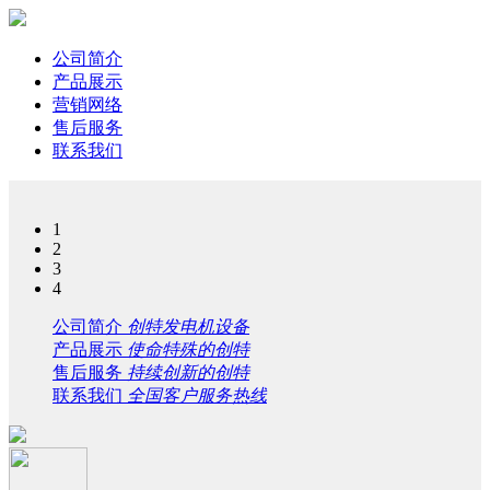
公司简介
产品展示
营销网络
售后服务
联系我们
1
2
3
4
公司简介
创特发电机设备
产品展示
使命特殊的创特
售后服务
持续创新的创特
联系我们
全国客户服务热线