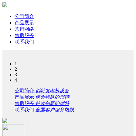
公司简介
产品展示
营销网络
售后服务
联系我们
1
2
3
4
公司简介
创特发电机设备
产品展示
使命特殊的创特
售后服务
持续创新的创特
联系我们
全国客户服务热线